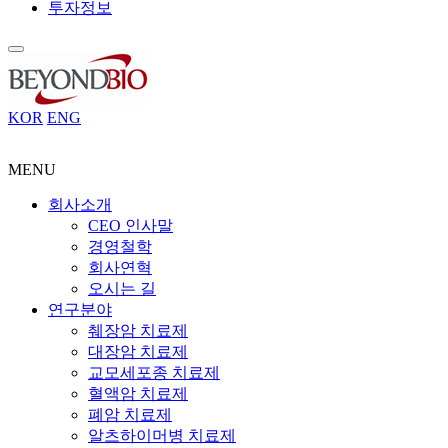
투자정보
KOR
ENG
MENU
회사소개
CEO 인사말
경영철학
회사연혁
오시는 길
연구분야
췌장암 치료제
대장암 치료제
교모세포종 치료제
혈액암 치료제
폐암 치료제
알츠하이머병 치료제