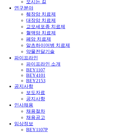
오시는 길
연구분야
췌장암 치료제
대장암 치료제
교모세포종 치료제
혈액암 치료제
폐암 치료제
알츠하이머병 치료제
약물전달기술
파이프라인
파이프라인 소개
BEY1107
BEY4101
BEY2153
공지사항
보도자료
공지사항
인사채용
채용절차
채용공고
임상정보
BEY1107P