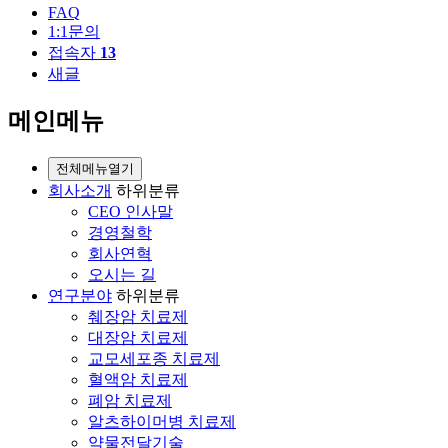
FAQ
1:1문의
접속자
13
새글
메인메뉴
전체메뉴열기
회사소개
하위분류
CEO 인사말
경영철학
회사연혁
오시는 길
연구분야
하위분류
췌장암 치료제
대장암 치료제
교모세포종 치료제
혈액암 치료제
폐암 치료제
알츠하이머병 치료제
약물전달기술