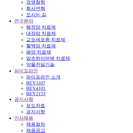
경영철학
회사연혁
오시는 길
연구분야
췌장암 치료제
대장암 치료제
교모세포종 치료제
혈액암 치료제
폐암 치료제
알츠하이머병 치료제
약물전달기술
파이프라인
파이프라인 소개
BEY1107
BEY4101
BEY2153
공지사항
보도자료
공지사항
인사채용
채용절차
채용공고